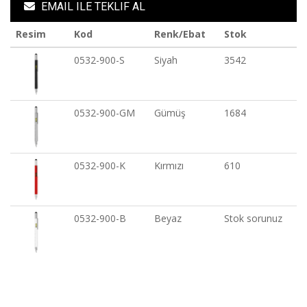
EMAIL ILE TEKLIF AL
Resim
Kod
Renk/Ebat
Stok
0532-900-S
Siyah
3542
0532-900-GM
Gümüş
1684
0532-900-K
Kırmızı
610
0532-900-B
Beyaz
Stok sorunuz