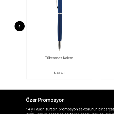
Tükenmez Kalem
₺ 43.40
Özer Promosyon
14 yılı aşkın süredir, promosyon sektörünün bir parças