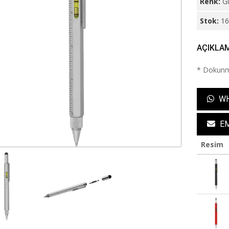
Renk:
G
Stok:
1
AÇIKLA
* Dokunma
WH
EM
Resim