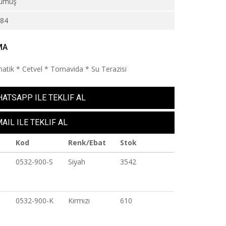
ümüş
684
MA
tik * Cetvel * Tornavida * Su Terazisi
ATSAPP ILE TEKLIF AL
AIL ILE TEKLIF AL
Kod
Renk/Ebat
Stok
0532-900-S
Siyah
3542
0532-900-K
Kırmızı
610