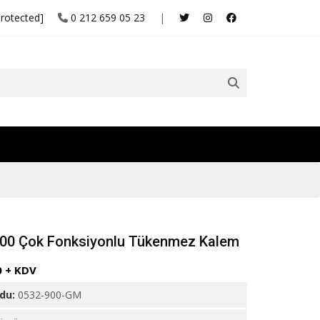
protected]
0 212 659 05 23
|
00 Çok Fonksiyonlu Tükenmez Kalem
0 + KDV
odu:
0532-900-GM