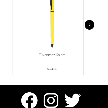
Tükenmez Kalem
₺ 24.00