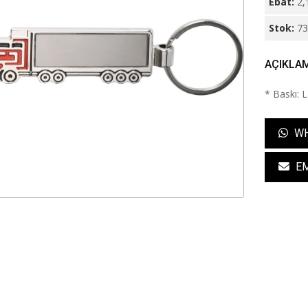
Ebat:
2,
Stok:
7
AÇIKLA
* Baskı: 
WH
EM