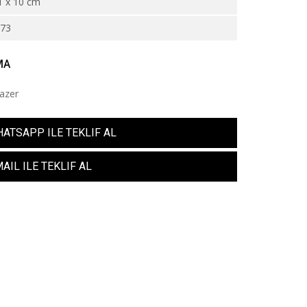
1 x 10 cm
373
MA
Lazer
ATSAPP ILE TEKLIF AL
AIL ILE TEKLIF AL