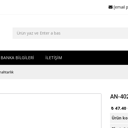
[email 
BANKA BİLGİLERİ
İLETİŞİM
ahtarlık
AN-402
₺ 47.40
Ürün k