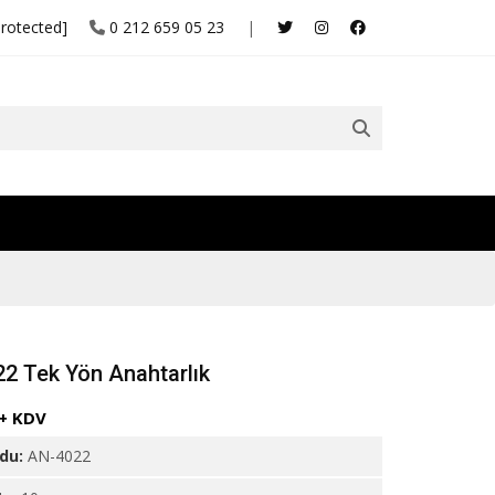
protected]
0 212 659 05 23
|
2 Tek Yön Anahtarlık
 + KDV
odu:
AN-4022