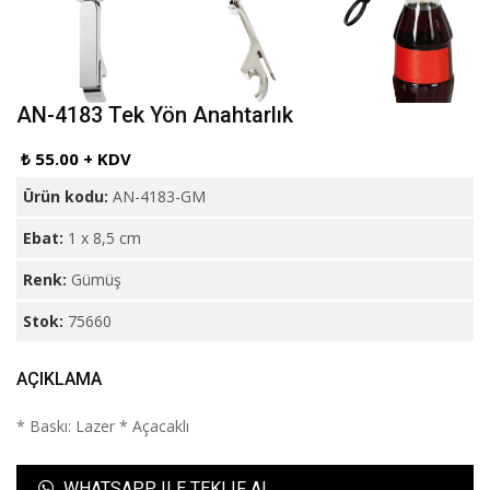
AN-4183 Tek Yön Anahtarlık
₺ 55.00 + KDV
Ürün kodu:
AN-4183-GM
Ebat:
1 x 8,5 cm
Renk:
Gümüş
Stok:
75660
AÇIKLAMA
* Baskı: Lazer * Açacaklı
WHATSAPP ILE TEKLIF AL