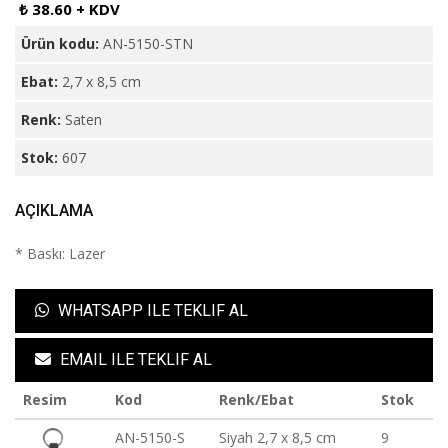
₺ 38.60 + KDV
Ürün kodu:
AN-5150-STN
Ebat:
2,7 x 8,5 cm
Renk:
Saten
Stok:
607
AÇIKLAMA
* Baskı: Lazer
WHATSAPP ILE TEKLIF AL
EMAIL ILE TEKLIF AL
Resim
Kod
Renk/Ebat
Stok
AN-5150-S
Siyah 2,7 x 8,5 cm
9