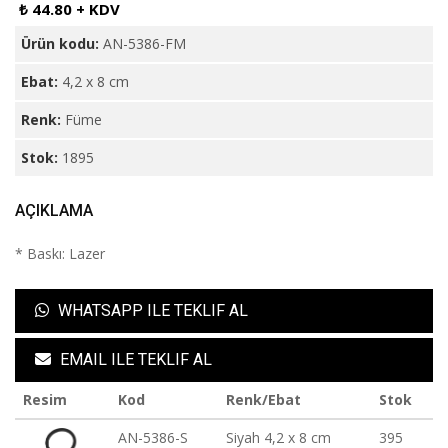
₺ 44.80 + KDV
Ürün kodu:
AN-5386-FM
Ebat:
4,2 x 8 cm
Renk:
Füme
Stok:
1895
AÇIKLAMA
* Baskı: Lazer
WHATSAPP ILE TEKLIF AL
EMAIL ILE TEKLIF AL
Resim
Kod
Renk/Ebat
Stok
AN-5386-S
Siyah 4,2 x 8 cm
395