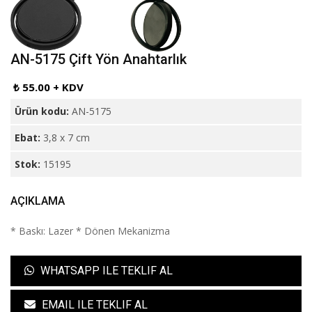
AN-5175 Çift Yön Anahtarlık
₺ 55.00 + KDV
Ürün kodu:
AN-5175
Ebat:
3,8 x 7 cm
Stok:
15195
AÇIKLAMA
* Baskı: Lazer * Dönen Mekanizma
WHATSAPP ILE TEKLIF AL
EMAIL ILE TEKLIF AL