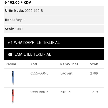
₺ 102.00 + KDV
Ürün kodu:
0555-660-B
Renk:
Beyaz
Stok:
1049
WHATSAPP ILE TEKLIF AL
EMAIL ILE TEKLIF AL
Resim
Kod
Renk/Ebat
Stok
0555-660-L
Lacivert
2709
0555-660-K
Kırmızı
1219