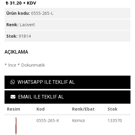
₺ 31.20 + KDV
Ürün kodu:
0555-265-L
Renk:
Lacivert
Stok:
91814
AÇIKLAMA
* İnce * Dokunmatik
WHATSAPP ILE TEKLIF AL
EMAIL ILE TEKLIF AL
Resim
Kod
Renk/Ebat
Stok
0555-265-K
Kırmızı
133570