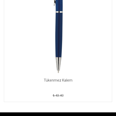
Tükenmez Kalem
₺ 43.40