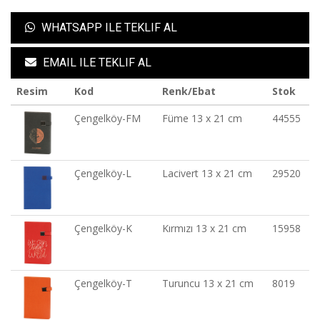
WHATSAPP ILE TEKLIF AL
EMAIL ILE TEKLIF AL
Resim
Kod
Renk/Ebat
Stok
Çengelköy-FM
Füme 13 x 21 cm
44555
Çengelköy-L
Lacivert 13 x 21 cm
29520
Çengelköy-K
Kırmızı 13 x 21 cm
15958
Çengelköy-T
Turuncu 13 x 21 cm
8019