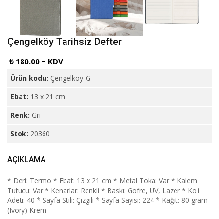
Çengelköy Tarihsiz Defter
₺ 180.00 + KDV
Ürün kodu:
Çengelköy-G
Ebat:
13 x 21 cm
Renk:
Gri
Stok:
20360
AÇIKLAMA
* Deri: Termo * Ebat: 13 x 21 cm * Metal Toka: Var * Kalem
Tutucu: Var * Kenarlar: Renkli * Baskı: Gofre, UV, Lazer * Koli
Adeti: 40 * Sayfa Stili: Çizgili * Sayfa Sayısı: 224 * Kağıt: 80 gram
(Ivory) Krem