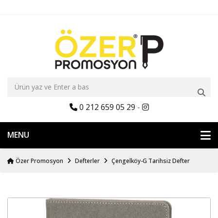
0 212 659 05 29
-
MENU
Özer Promosyon
Defterler
Çengelköy-G Tarihsiz Defter