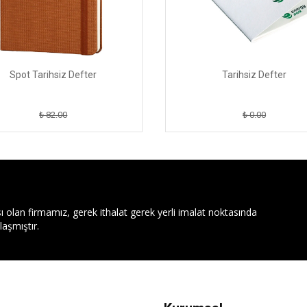
Spot Tarihsiz Defter
Tarihsiz Defter
₺ 82.00
₺ 0.00
ı olan firmamız, gerek ithalat gerek yerli imalat noktasında
aşmıştır.