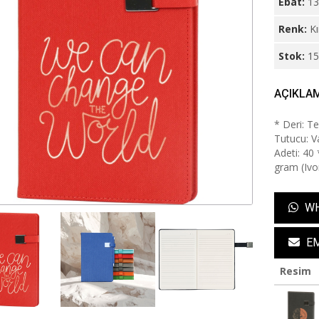
Ebat:
13
Renk:
Kı
Stok:
1
AÇIKLA
* Deri: T
Tutucu: Va
Adeti: 40 
gram (Ivo
WH
EM
Resim