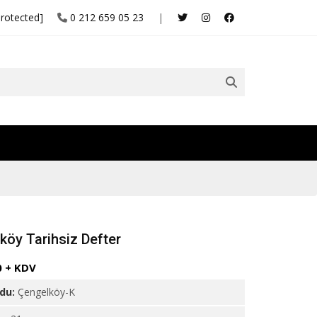
protected]
0 212 659 05 23
|
köy Tarihsiz Defter
0 + KDV
odu:
Çengelköy-K