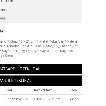
 x 21 cm
rmızı
5958
MA
ermo * Ebat: 13 x 21 cm * Metal Toka: Var * Kalem
r * Kenarlar: Renkli * Baskı: Gofre, UV, Lazer * Koli
* Sayfa Stili: Çizgili * Sayfa Sayısı: 224 * Kağıt: 80
ry) Krem
ATSAPP ILE TEKLIF AL
AIL ILE TEKLIF AL
Kod
Renk/Ebat
Stok
Çengelköy-FM
Füme 13 x 21 cm
44555