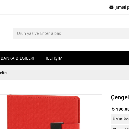
[email 
BANKA BİLGİLERİ
İLETİŞİM
efter
Çengel
₺ 180.0
Ürün k