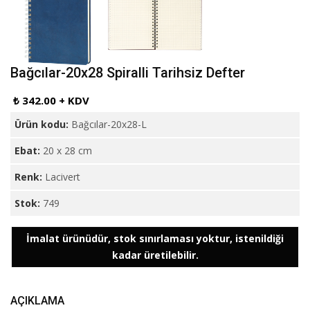
Bağcılar-20x28 Spiralli Tarihsiz Defter
₺ 342.00 + KDV
Ürün kodu:
Bağcılar-20x28-L
Ebat:
20 x 28 cm
Renk:
Lacivert
Stok:
749
İmalat ürünüdür, stok sınırlaması yoktur, istenildiği
kadar üretilebilir.
AÇIKLAMA