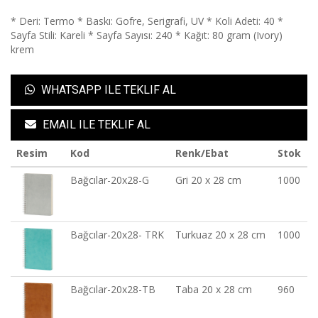
* Deri: Termo * Baskı: Gofre, Serigrafi, UV * Koli Adeti: 40 *
Sayfa Stili: Kareli * Sayfa Sayısı: 240 * Kağıt: 80 gram (Ivory)
krem
WHATSAPP ILE TEKLIF AL
EMAIL ILE TEKLIF AL
Resim
Kod
Renk/Ebat
Stok
Bağcılar-20x28-G
Gri 20 x 28 cm
1000
Bağcılar-20x28- TRK
Turkuaz 20 x 28 cm
1000
Bağcılar-20x28-TB
Taba 20 x 28 cm
960