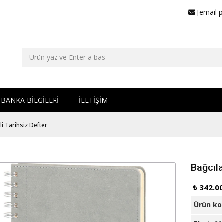
[email 
BANKA BİLGİLERİ
İLETİŞİM
li Tarihsiz Defter
Bağcıla
₺ 342.0
Ürün k