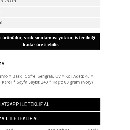
 x 28 cm
i
90
 ürünüdür, stok sınırlaması yoktur, istenildiği
kadar üretilebilir.
MA
rmo * Baskı: Gofre, Serigrafi, UV * Koli Adeti: 40 *
i: Kareli * Sayfa Sayısı: 240 * Kağıt: 80 gram (Ivory)
ATSAPP ILE TEKLIF AL
AIL ILE TEKLIF AL