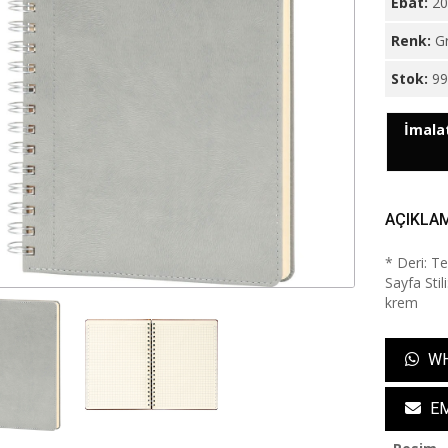
Ebat:
20
Renk:
Gr
Stok:
9
İmalat
AÇIKLA
* Deri: Te
Sayfa Stil
krem
WH
EM