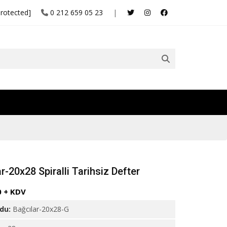
protected]
0 212 659 05 23
|
r-20x28 Spiralli Tarihsiz Defter
0 + KDV
odu:
Bağcılar-20x28-G