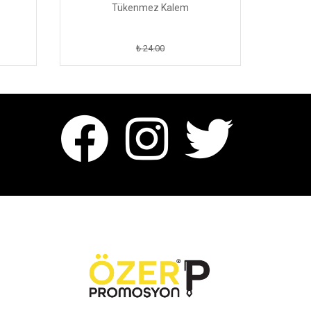
Tükenmez Kalem
₺ 24.00