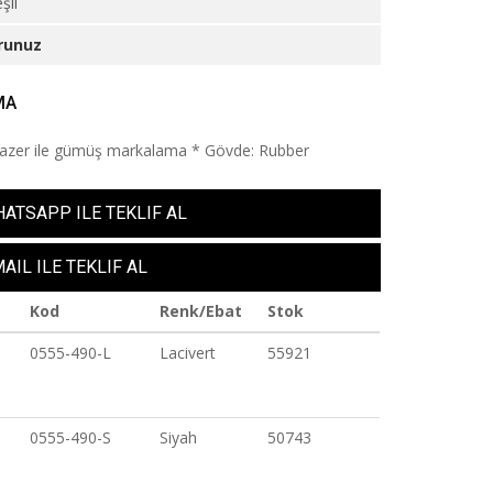
şil
runuz
MA
Lazer ile gümüş markalama * Gövde: Rubber
ATSAPP ILE TEKLIF AL
AIL ILE TEKLIF AL
Kod
Renk/Ebat
Stok
0555-490-L
Lacivert
55921
0555-490-S
Siyah
50743