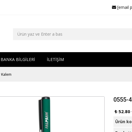
[email 
BANKA BİLGİLERİ
İLETİŞİM
r Kalem
0555-4
₺ 52.80
Ürün k