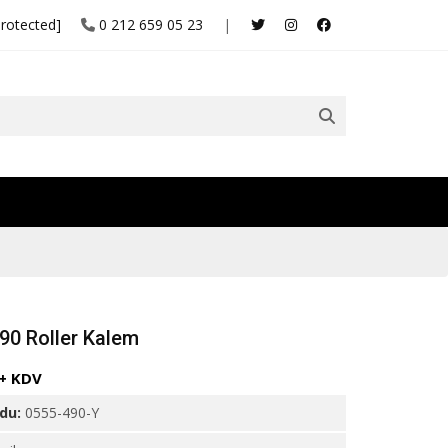
protected]
0 212 659 05 23
|
90 Roller Kalem
 + KDV
odu:
0555-490-Y