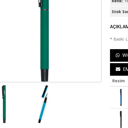
Renk:
Ye
Stok So
AÇIKLA
* Baskı: 
WH
EM
Resim