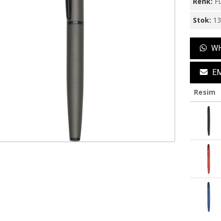
Renk:
F
Stok:
1
WH
EM
Resim