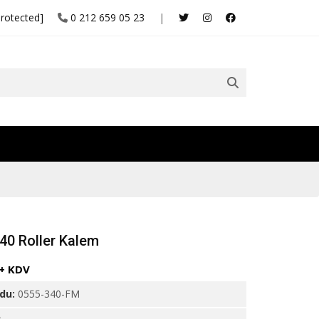
protected]
0 212 659 05 23
|
40 Roller Kalem
 + KDV
odu:
0555-340-FM