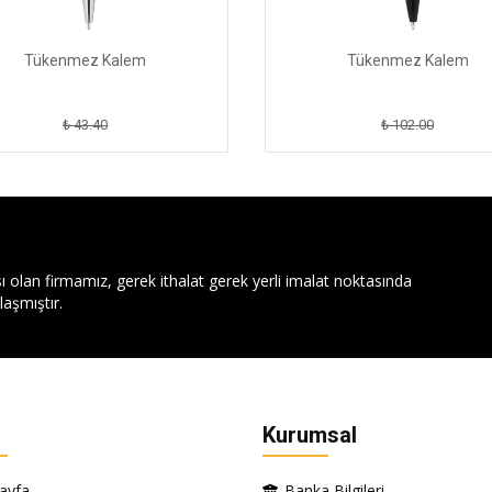
Tükenmez Kalem
Tükenmez Kalem
₺ 43.40
₺ 102.00
ı olan firmamız, gerek ithalat gerek yerli imalat noktasında
aşmıştır.
Kurumsal
ayfa
Banka Bilgileri