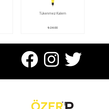
Tükenmez Kalem
₺ 24.00