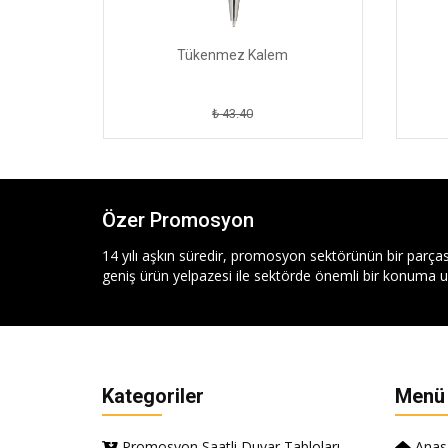
Tükenmez Kalem
₺ 43.40
Özer Promosyon
14 yılı aşkın süredir, promosyon sektörünün bir parças
geniş ürün yelpazesi ile sektörde önemli bir konuma ul
Kategoriler
Menü
Promosyon Saatli Duvar Tabloları
Anas