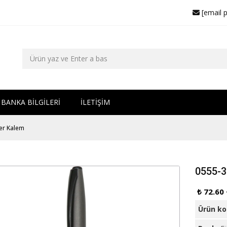
[email 
BANKA BİLGİLERİ
İLETİŞİM
er Kalem
0555-3
₺ 72.60
Ürün k