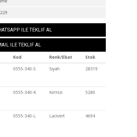
üme
3229
ATSAPP ILE TEKLIF AL
AIL ILE TEKLIF AL
Kod
Renk/Ebat
Stok
0555-340-S
Siyah
28319
0555-340-K
Kırmızı
5280
0555-340-L
Lacivert
4694