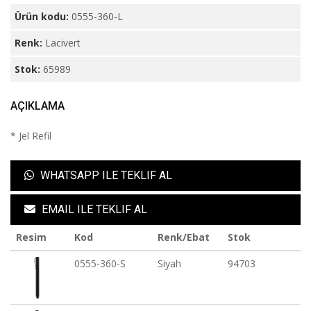
Ürün kodu:
0555-360-L
Renk:
Lacivert
Stok:
65989
AÇIKLAMA
* Jel Refil
WHATSAPP ILE TEKLIF AL
EMAIL ILE TEKLIF AL
Resim
Kod
Renk/Ebat
Stok
0555-360-S
Siyah
94703