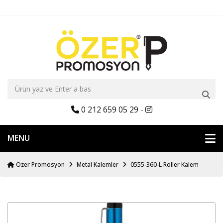
0 212 659 05 29
-
MENU
Özer Promosyon
Metal Kalemler
0555-360-L Roller Kalem