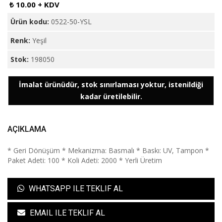
₺ 10.00 + KDV
Ürün kodu:
0522-50-YSL
Renk:
Yeşil
Stok:
198050
İmalat ürünüdür, stok sınırlaması yoktur, istenildiği
kadar üretilebilir.
AÇIKLAMA
* Geri Dönüşüm * Mekanizma: Basmalı * Baskı: UV, Tampon *
Paket Adeti: 100 * Koli Adeti: 2000 * Yerli Üretim
WHATSAPP ILE TEKLIF AL
EMAIL ILE TEKLIF AL