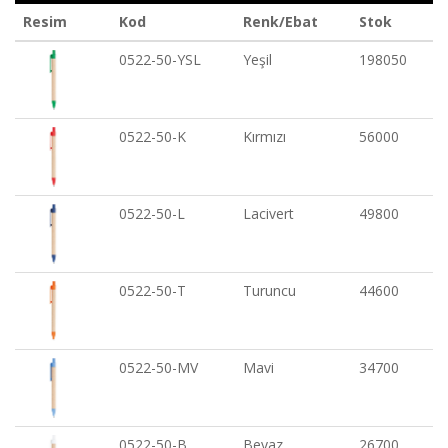
Resim
Kod
Renk/Ebat
Stok
0522-50-YSL
Yeşil
198050
0522-50-K
Kırmızı
56000
0522-50-L
Lacivert
49800
0522-50-T
Turuncu
44600
0522-50-MV
Mavi
34700
0522-50-B
Beyaz
26700