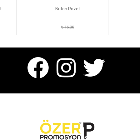
t
Buton Rozet
A
₺ 16.00