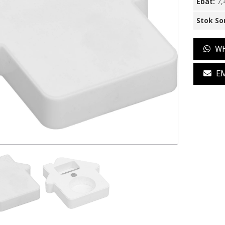
Ebat:
7,
Stok So
WH
EM