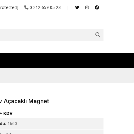
protected]
0 212 659 05 23
|
v Açacaklı Magnet
 + KDV
odu:
1660