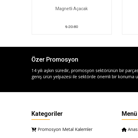
Magnetli Açacak
₺ 20.80
Özer Promosyon
14 yılı aşkın süredir, promosyon sektörünün bir parças
geniş ürün yelpazesi ile sektörde önemli bir konuma ul
Kategoriler
Menü
Promosyon Metal Kalemler
Anas