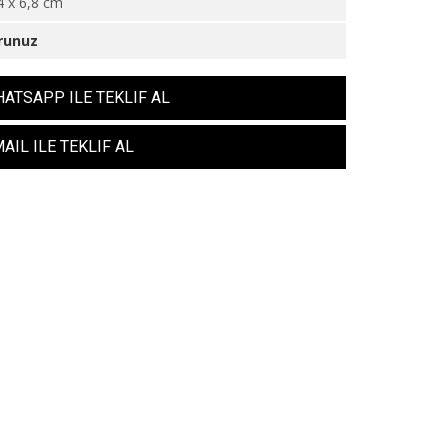
4 x 6,8 cm
runuz
ATSAPP ILE TEKLIF AL
AIL ILE TEKLIF AL