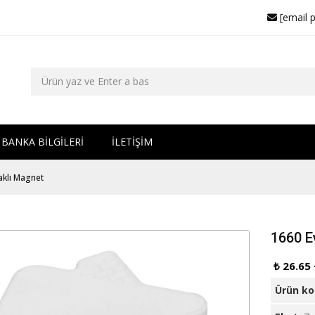
[email 
BANKA BİLGİLERİ
İLETİŞİM
aklı Magnet
1660 E
₺ 26.65
Ürün k