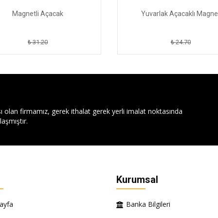
Magnetli Açacak
Yuvarlak Açacaklı Magne
₺ 31.20
₺ 24.70
ı olan firmamız, gerek ithalat gerek yerli imalat noktasında
aşmıştır.
Kurumsal
ayfa
Banka Bilgileri