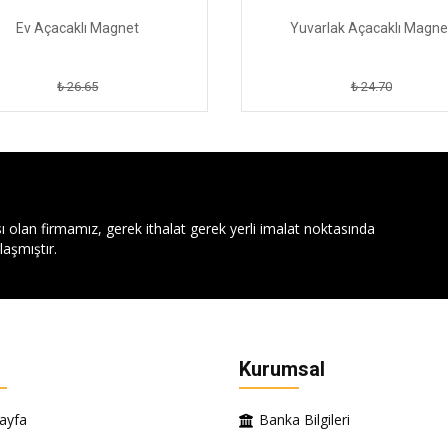
Ev Açacaklı Magnet
Yuvarlak Açacaklı Magne
₺ 26.65
₺ 24.70
ı olan firmamız, gerek ithalat gerek yerli imalat noktasında
aşmıştır.
Kurumsal
ayfa
Banka Bilgileri