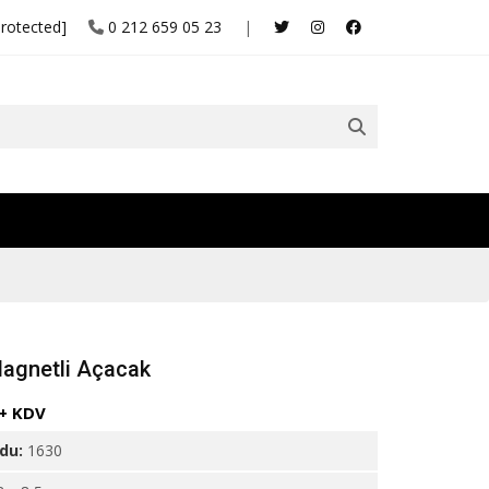
protected]
0 212 659 05 23
|
agnetli Açacak
 + KDV
odu:
1630