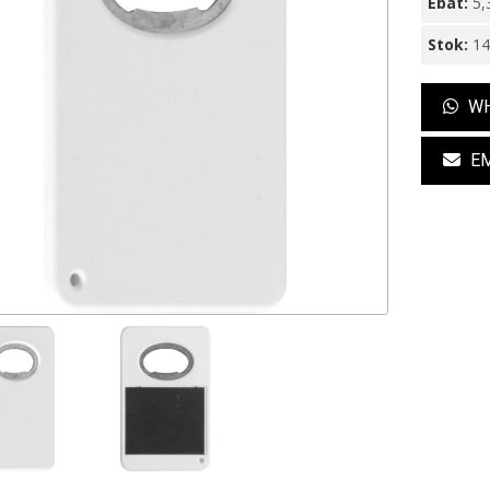
Ebat:
5,
Stok:
1
WH
EM