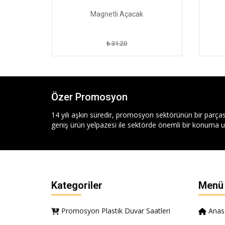
Magnetli Açacak
₺ 31.20
Özer Promosyon
14 yılı aşkın süredir, promosyon sektörünün bir parças
geniş ürün yelpazesi ile sektörde önemli bir konuma ul
Kategoriler
Menü
Promosyon Plastik Duvar Saatleri
Anas