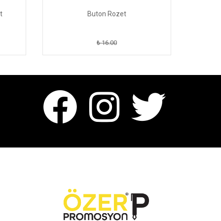
t
Buton Rozet
A
₺ 16.00