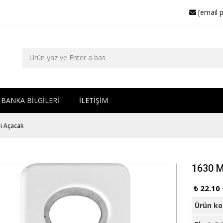
[email 
BANKA BİLGİLERİ
İLETİŞİM
i Açacak
1630 M
₺ 22.10
Ürün k