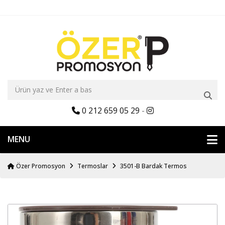
0 212 659 05 29
-
MENU
Özer Promosyon
Termoslar
3501-B Bardak Termos