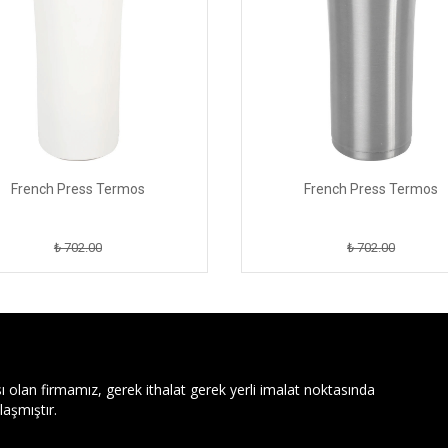
French Press Termos
French Press Termos
₺ 702.00
₺ 702.00
ı olan firmamız, gerek ithalat gerek yerli imalat noktasında
aşmıştır.