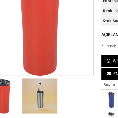
Ebat:
50
Renk:
Kı
Stok So
AÇIKLA
* French 
WH
EM
Resim