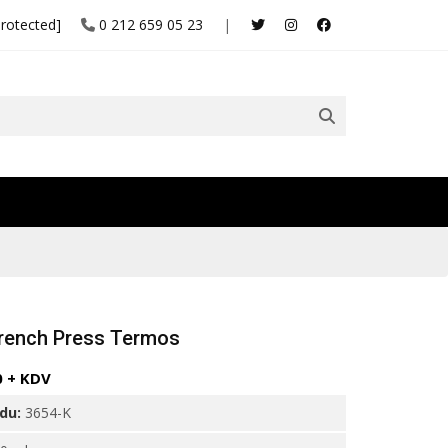
protected]
0 212 659 05 23
|
rench Press Termos
0 + KDV
odu:
3654-K