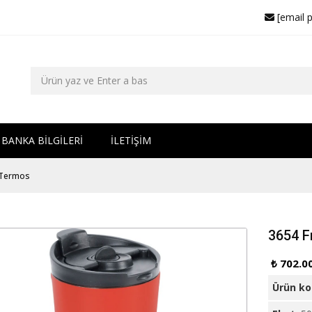
[email 
BANKA BİLGİLERİ
İLETİŞİM
 Termos
3654 F
₺ 702.0
Ürün k