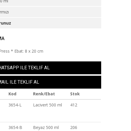
0 ml
rmızı
runuz
MA
Press * Ebat: 8 x 20 cm
ATSAPP ILE TEKLIF AL
AIL ILE TEKLIF AL
Kod
Renk/Ebat
Stok
3654-L
Lacivert 500 ml
412
3654-B
Beyaz 500 ml
206