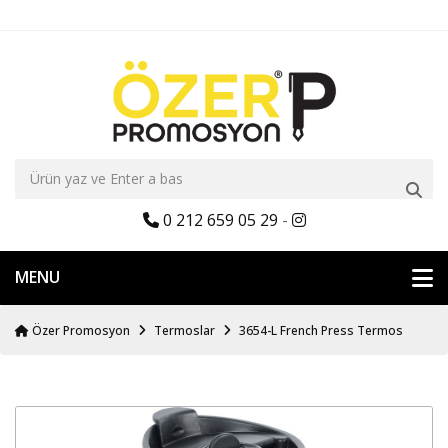
0 212 659 05 29
-
MENU
Özer Promosyon
Termoslar
3654-L French Press Termos