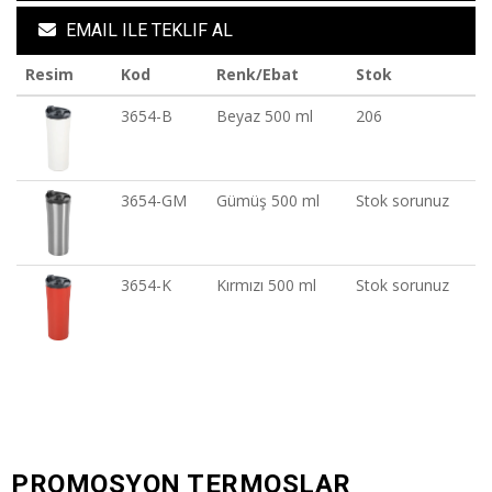
EMAIL ILE TEKLIF AL
Resim
Kod
Renk/Ebat
Stok
3654-B
Beyaz 500 ml
206
3654-GM
Gümüş 500 ml
Stok sorunuz
3654-K
Kırmızı 500 ml
Stok sorunuz
PROMOSYON TERMOSLAR