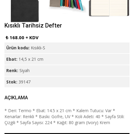
Kısıklı Tarihsiz Defter
₺ 168.00 + KDV
Ürün kodu:
Kısıklı-S
Ebat:
14,5 x 21 cm
Renk:
Siyah
Stok:
39147
AÇIKLAMA
* Deri: Termo * Ebat: 14.5 x 21 cm * Kalem Tutucu: Var *
Kenarlar: Renkli * Baskı: Gofre, UV * Koli Adeti: 40 * Sayfa Stili:
Çizgili * Sayfa Sayısı: 224 * Kağıt: 80 gram (Ivory) Krem