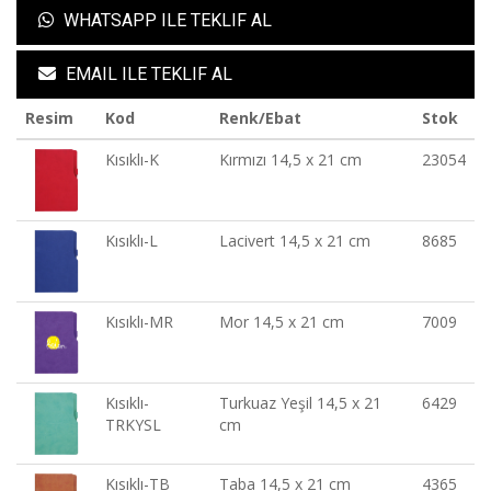
WHATSAPP ILE TEKLIF AL
EMAIL ILE TEKLIF AL
Resim
Kod
Renk/Ebat
Stok
Kısıklı-K
Kırmızı 14,5 x 21 cm
23054
Kısıklı-L
Lacivert 14,5 x 21 cm
8685
Kısıklı-MR
Mor 14,5 x 21 cm
7009
Kısıklı-
Turkuaz Yeşil 14,5 x 21
6429
TRKYSL
cm
Kısıklı-TB
Taba 14,5 x 21 cm
4365