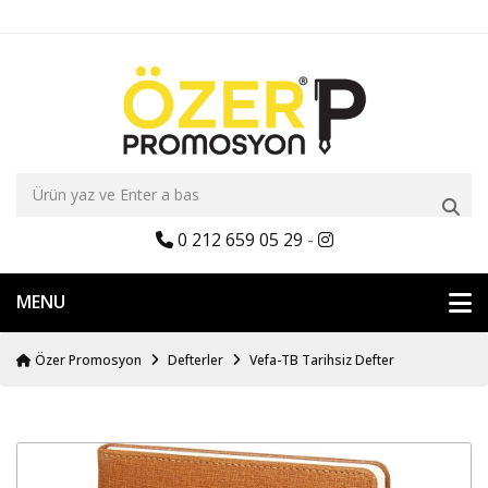
0 212 659 05 29
-
MENU
Özer Promosyon
Defterler
Vefa-TB Tarihsiz Defter