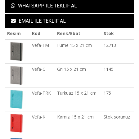
WHATSAPP ILE TEKLIF AL
EMAIL ILE TEKLIF AL
Resim
Kod
Renk/Ebat
Stok
Vefa-FM
Füme 15 x 21 cm
12713
Vefa-G
Gri 15 x 21 cm
1145
Vefa-TRK
Turkuaz 15 x 21 cm
175
Vefa-K
Kırmızı 15 x 21 cm
Stok sorunuz