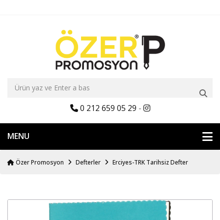
0 212 659 05 29
-
MENU
Özer Promosyon
Defterler
Erciyes-TRK Tarihsiz Defter