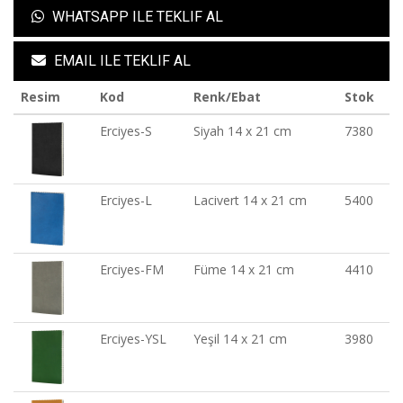
WHATSAPP ILE TEKLIF AL
EMAIL ILE TEKLIF AL
Resim
Kod
Renk/Ebat
Stok
Erciyes-S
Siyah 14 x 21 cm
7380
Erciyes-L
Lacivert 14 x 21 cm
5400
Erciyes-FM
Füme 14 x 21 cm
4410
Erciyes-YSL
Yeşil 14 x 21 cm
3980