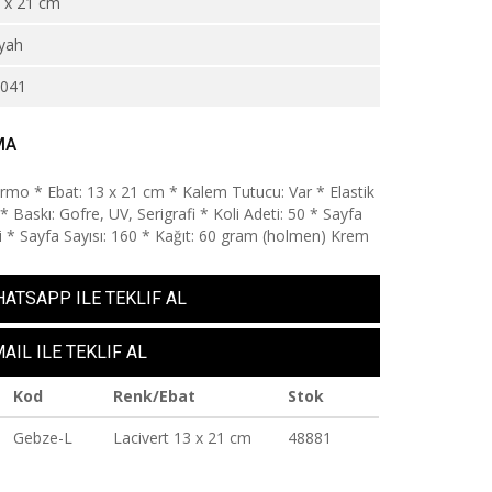
 x 21 cm
iyah
1041
MA
ermo * Ebat: 13 x 21 cm * Kalem Tutucu: Var * Elastik
* Baskı: Gofre, UV, Serigrafi * Koli Adeti: 50 * Sayfa
gili * Sayfa Sayısı: 160 * Kağıt: 60 gram (holmen) Krem
ATSAPP ILE TEKLIF AL
AIL ILE TEKLIF AL
Kod
Renk/Ebat
Stok
Gebze-L
Lacivert 13 x 21 cm
48881