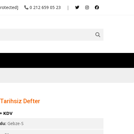
protected]
0 212 659 05 23
|
Tarihsiz Defter
 + KDV
odu:
Gebze-S