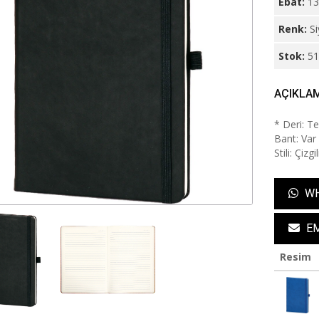
Ebat:
13
Renk:
S
Stok:
5
AÇIKLA
* Deri: T
Bant: Var 
Stili: Çiz
WH
EM
Resim