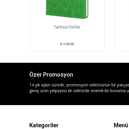
Tarihsiz Defter
₺ 178.00
Özer Promosyon
14 yılı aşkın süredir, promosyon sektörünün bir parças
geniş ürün yelpazesi ile sektörde önemli bir konuma ul
Kategoriler
Menü