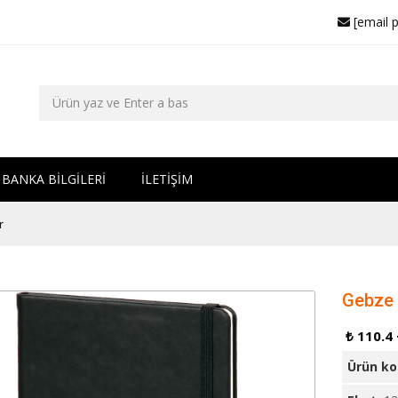
[email 
BANKA BİLGİLERİ
İLETİŞİM
r
Gebze 
₺ 110.4
Ürün k