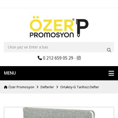
0 212 659 05 29
-
MENU
Özer Promosyon
Defterler
Ortaköy-G Tarihsiz Defter