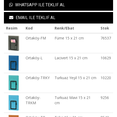
WHATSAPP ILE TEKLIF AL
EMAIL ILE TEKLIF AL
Resim
Kod
Renk/Ebat
Stok
Ortaköy-FM
Füme 15 x 21 cm
76537
Ortaköy-L
Lacivert 15 x 21 cm
10629
Ortaköy-TRKY
Turkuaz Yeşil 15 x 21 cm
10220
Ortaköy-
Turkuaz Mavi 15 x 21
9256
TRKM
cm