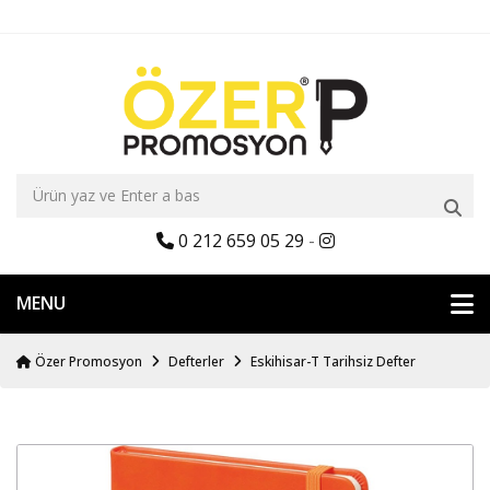
0 212 659 05 29
-
MENU
Özer Promosyon
Defterler
Eskihisar-T Tarihsiz Defter