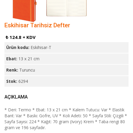
Eskihisar Tarihsiz Defter
₺ 124.8 + KDV
Ürün kodu:
Eskihisar-T
Ebat:
13 x 21 cm
Renk:
Turuncu
Stok:
6294
AÇIKLAMA
* Deri: Termo * Ebat: 13 x 21 cm * Kalem Tutucu: Var * Elastik
Bant: Var * Baskı: Gofre, UV * Koli Adeti: 50 * Sayfa Stili: Çizgili *
Sayfa Sayısı: 224 * Kağıt: 70 gram (Ivory) Krem * Taba rengi 80
gram ve 196 sayfadır.