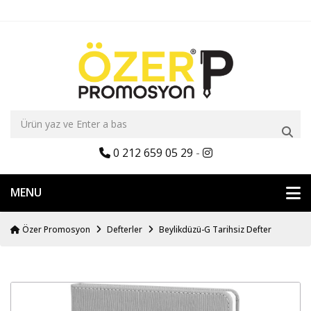
0 212 659 05 29
-
MENU
Özer Promosyon
Defterler
Beylikdüzü-G Tarihsiz Defter