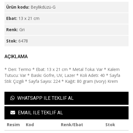
Ürün kodu:
Beylikdüzü-G
Ebat:
13 x 21 cm
Renk:
Gri
Stok:
6478
AÇIKLAMA
* Deri: Termo * Ebat: 13 x 21 cm * Metal Toka: Var * Kalem
Tutucu: Var * Baskı: Gofre, UV, Lazer * Koli Adeti: 40 * Sayfa
Stili: Çizgili * Sayfa Sayısı: 224 * Kağıt: 80 gram (Ivory) Krem
WHATSAPP ILE TEKLIF AL
EMAIL ILE TEKLIF AL
Resim
Kod
Renk/Ebat
Stok