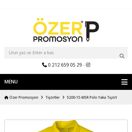
0 212 659 05 29
-
MENU
Özer Promosyon
Tişörtler
5200-15-MSR Polo Yaka Tişört