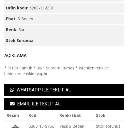
Ürün kodu:
5200-13-SSR
Ebat:
S Beden
Renk:
Sarı
Stok Sorunuz
AÇIKLAMA
* %100 Pamuk * 30/1 Süprem Kumaş * İstenilen renk ve
bedenlerde dikim yapılır.
WHATSAPP ILE TEKLIF AL
EMAIL ILE TEKLIF AL
Resim
Kod
Renk/Ebat
Stok
5200-13-SYSL
Yeşil S Beden
Stok sorunuz