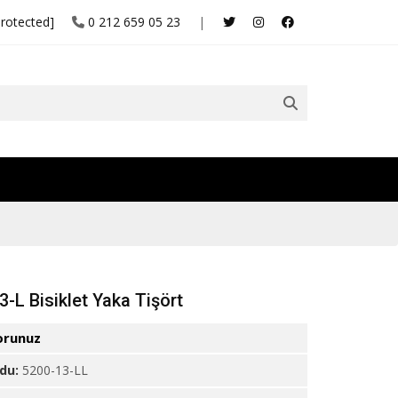
protected]
0 212 659 05 23
|
3-L Bisiklet Yaka Tişört
orunuz
odu:
5200-13-LL