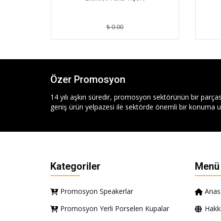
₺ 0.00
Özer Promosyon
14 yılı aşkın süredir, promosyon sektörünün bir parças
geniş ürün yelpazesi ile sektörde önemli bir konuma ul
Kategoriler
Menü
Promosyon Speakerlar
Anas
Promosyon Yerli Porselen Kupalar
Hakk