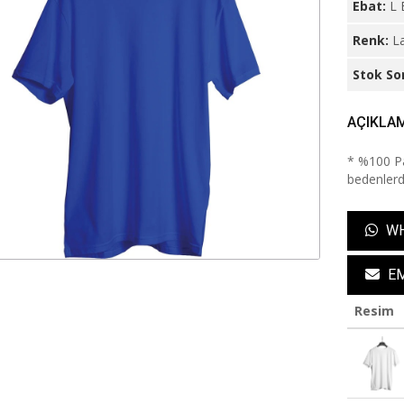
Ebat:
L 
Renk:
La
Stok So
AÇIKLA
* %100 P
bedenlerde
WH
EM
Resim