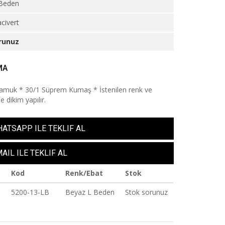
Beden
civert
runuz
MA
amuk * 30/1 Süprem Kumaş * İstenilen renk ve
 dikim yapılır.
ATSAPP ILE TEKLIF AL
AIL ILE TEKLIF AL
Kod
Renk/Ebat
Stok
5200-13-LB
Beyaz L Beden
Stok sorunuz