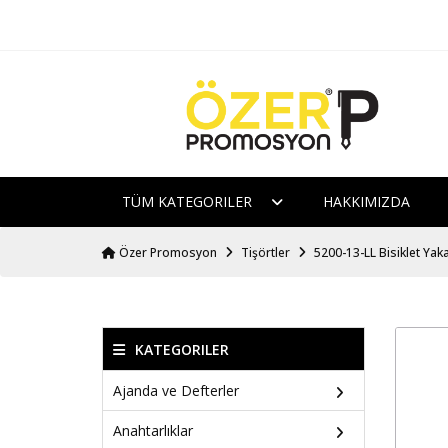
TÜM KATEGORILER
HAKKIMIZDA
Özer Promosyon
Tişörtler
5200-13-LL Bisiklet Yaka
KATEGORILER
Ajanda ve Defterler
Anahtarlıklar