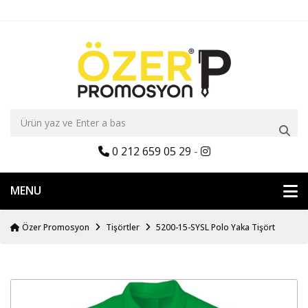
0 212 659 05 29
-
MENU
Özer Promosyon
Tişörtler
5200-15-SYSL Polo Yaka Tişört