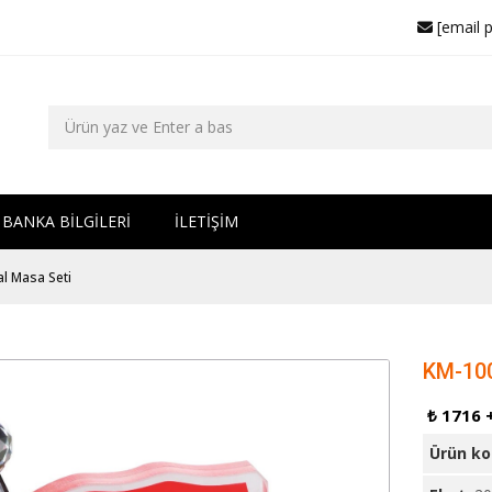
[email 
BANKA BİLGİLERİ
İLETİŞİM
al Masa Seti
KM-100
₺ 1716 
Ürün k