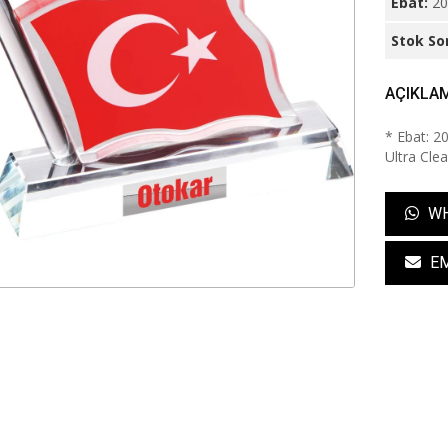
Ebat:
20
Stok So
AÇIKLA
* Ebat: 2
Ultra Cle
WH
EM