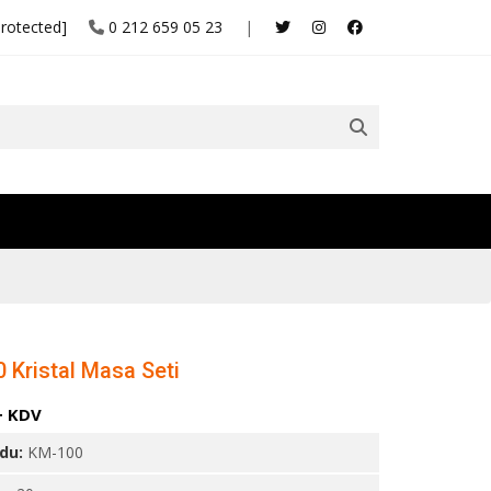
protected]
0 212 659 05 23
|
 Kristal Masa Seti
+ KDV
odu:
KM-100