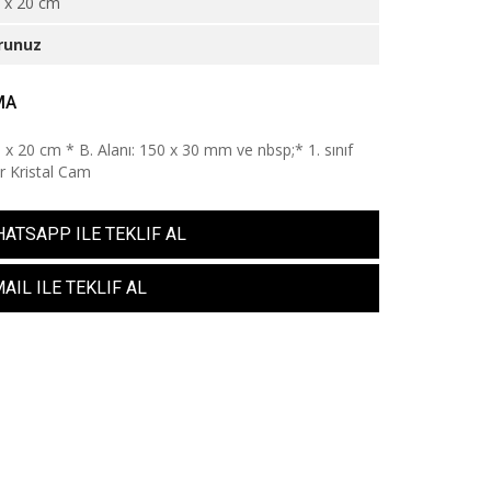
 x 20 cm
runuz
MA
0 x 20 cm * B. Alanı: 150 x 30 mm ve nbsp;* 1. sınıf
ar Kristal Cam
ATSAPP ILE TEKLIF AL
AIL ILE TEKLIF AL