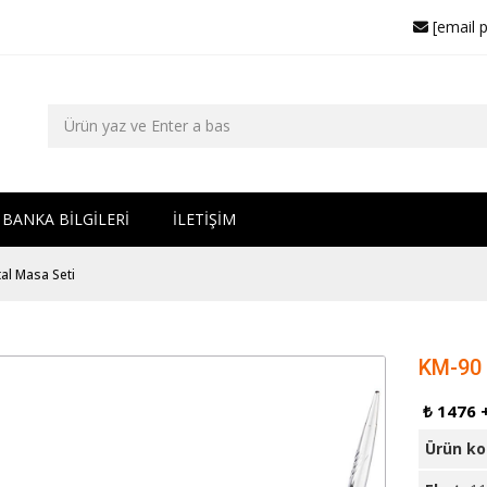
[email 
BANKA BİLGİLERİ
İLETİŞİM
tal Masa Seti
KM-90 
₺ 1476 
Ürün k