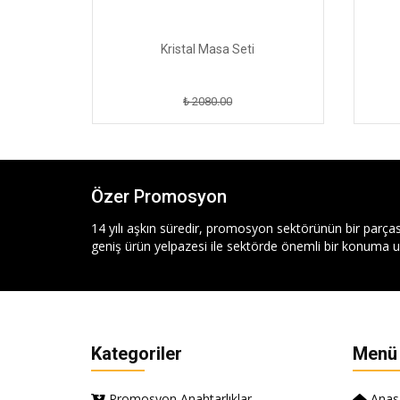
Kristal Masa Seti
₺ 2080.00
Özer Promosyon
14 yılı aşkın süredir, promosyon sektörünün bir parças
geniş ürün yelpazesi ile sektörde önemli bir konuma ul
Kategoriler
Menü
Promosyon Anahtarlıklar
Anas