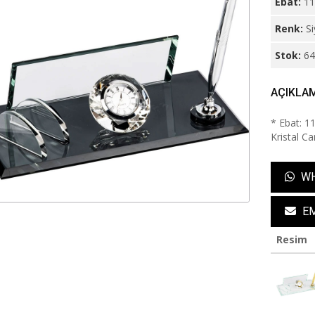
Ebat:
11
Renk:
S
Stok:
6
AÇIKLA
* Ebat: 11
Kristal C
WH
EM
Resim