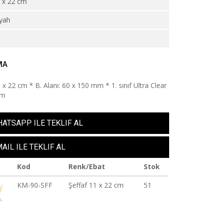
 x 22 cm
iyah
4
MA
 x 22 cm * B. Alanı: 60 x 150 mm * 1. sınıf Ultra Clear
am
ATSAPP ILE TEKLIF AL
AIL ILE TEKLIF AL
Kod
Renk/Ebat
Stok
KM-90-SFF
Şeffaf 11 x 22 cm
51