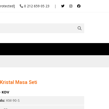
protected]
0 212 659 05 23
|
Kristal Masa Seti
+ KDV
odu:
KM-90-S