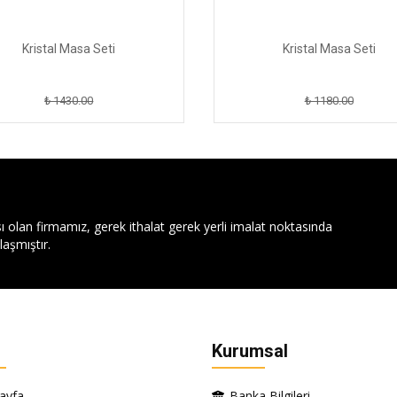
Kristal Masa Seti
Kristal Masa Seti
₺ 1430.00
₺ 1180.00
ı olan firmamız, gerek ithalat gerek yerli imalat noktasında
aşmıştır.
Kurumsal
ayfa
Banka Bilgileri