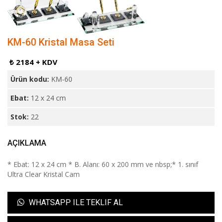
KM-60 Kristal Masa Seti
₺ 2184 + KDV
Ürün kodu:
KM-60
Ebat:
12 x 24 cm
Stok:
22
AÇIKLAMA
* Ebat: 12 x 24 cm * B. Alanı: 60 x 200 mm ve nbsp;* 1. sınıf
Ultra Clear Kristal Cam
WHATSAPP ILE TEKLIF AL