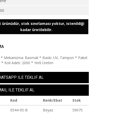
üme
000
 ürünüdür, stok sınırlaması yoktur, istenildiği
kadar üretilebilir.
MA
Jel * Mekanizma: Basmalı * Baskı: UV, Tampon * Paket
 * Koli Adeti: 2000 * Yerli Üretim
ATSAPP ILE TEKLIF AL
AIL ILE TEKLIF AL
Kod
Renk/Ebat
Stok
0544-95-B
Beyaz
59075