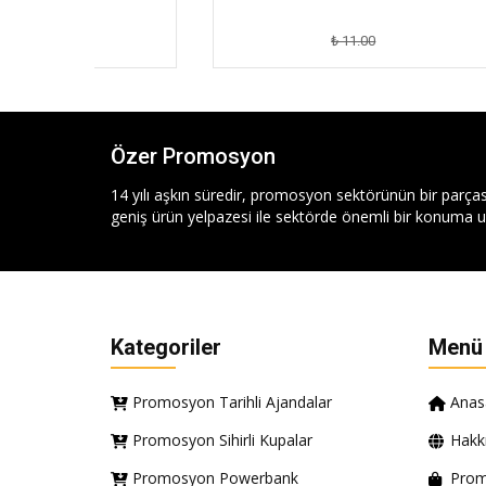
₺ 11.00
Özer Promosyon
14 yılı aşkın süredir, promosyon sektörünün bir parças
geniş ürün yelpazesi ile sektörde önemli bir konuma ul
Kategoriler
Menü
Promosyon Tarihli Ajandalar
Anas
Promosyon Sihirli Kupalar
Hakk
Promosyon Powerbank
Prom