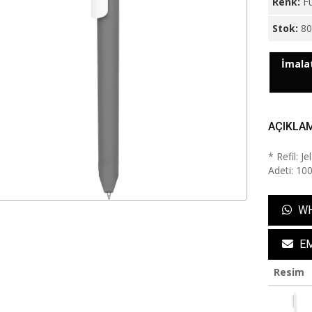
Renk:
F
Stok:
8
İmalat
AÇIKLA
* Refil: 
Adeti: 100
WH
EM
Resim