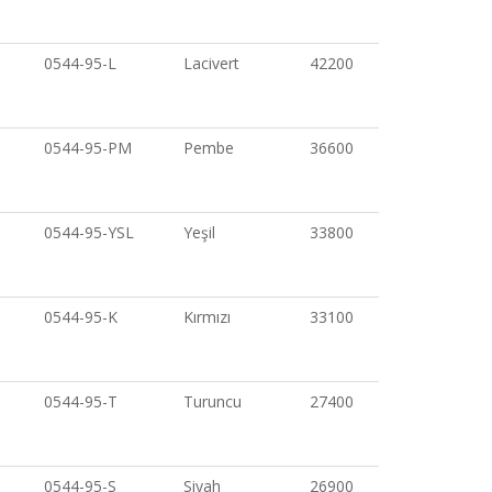
0544-95-L
Lacivert
42200
0544-95-PM
Pembe
36600
0544-95-YSL
Yeşil
33800
0544-95-K
Kırmızı
33100
0544-95-T
Turuncu
27400
0544-95-S
Siyah
26900