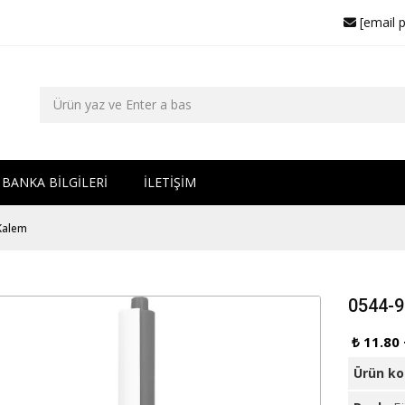
[email 
BANKA BİLGİLERİ
İLETİŞİM
 Kalem
0544-9
₺ 11.80
Ürün k