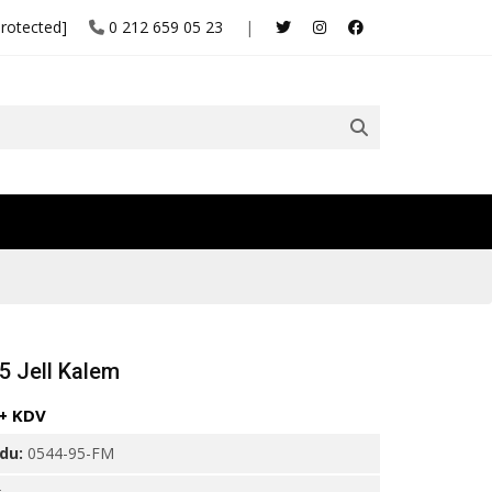
protected]
0 212 659 05 23
|
5 Jell Kalem
 + KDV
odu:
0544-95-FM