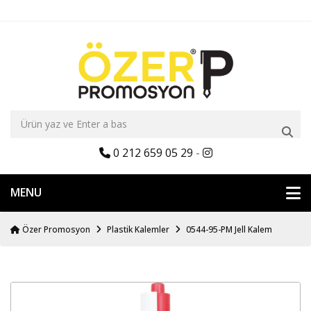
0 212 659 05 29
-
MENU
Özer Promosyon
Plastik Kalemler
0544-95-PM Jell Kalem