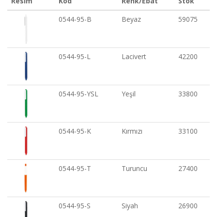
Resim
Kod
Renk/Ebat
Stok
0544-95-B
Beyaz
59075
0544-95-L
Lacivert
42200
0544-95-YSL
Yeşil
33800
0544-95-K
Kırmızı
33100
0544-95-T
Turuncu
27400
0544-95-S
Siyah
26900