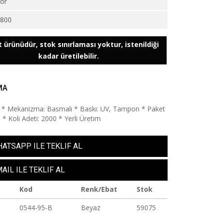
or
7800
 ürünüdür, stok sınırlaması yoktur, istenildiği
kadar üretilebilir.
MA
Jel * Mekanizma: Basmalı * Baskı: UV, Tampon * Paket
 * Koli Adeti: 2000 * Yerli Üretim
ATSAPP ILE TEKLIF AL
AIL ILE TEKLIF AL
Kod
Renk/Ebat
Stok
0544-95-B
Beyaz
59075