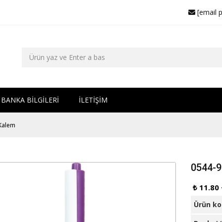
[email 
BANKA BİLGİLERİ
İLETİŞİM
 Kalem
0544-9
₺ 11.80
Ürün k