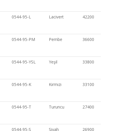
0544-95-L
Lacivert
42200
0544-95-PM
Pembe
36600
0544-95-YSL
Yeşil
33800
0544-95-K
Kırmızı
33100
0544-95-T
Turuncu
27400
0544-95-S
Siyah
26900