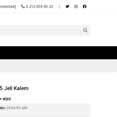
protected]
0 212 659 05 23
|
5 Jell Kalem
 + KDV
odu:
0544-95-MR