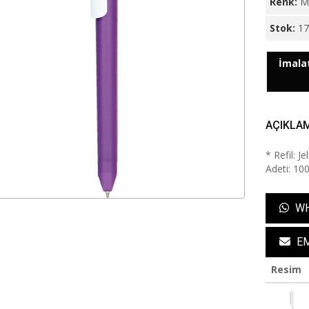
Renk:
M
Stok:
1
İmalat
AÇIKLA
* Refil: 
Adeti: 100
WH
EM
Resim