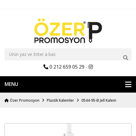
0 212 659 05 29
-
MENU
Özer Promosyon
Plastik Kalemler
0544-95-B Jell Kalem