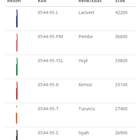
Resim
Kod
Renk/Ebat
Stok
0544-95-L
Lacivert
42200
0544-95-PM
Pembe
36600
0544-95-YSL
Yeşil
33800
0544-95-K
Kırmızı
33100
0544-95-T
Turuncu
27400
0544-95-S
Siyah
26900