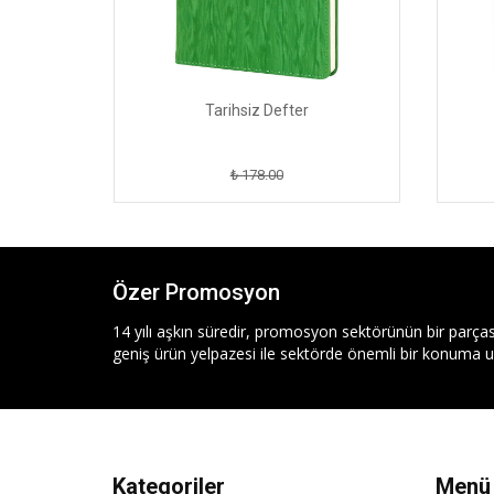
Tarihsiz Defter
₺ 178.00
Özer Promosyon
14 yılı aşkın süredir, promosyon sektörünün bir parças
geniş ürün yelpazesi ile sektörde önemli bir konuma ul
Kategoriler
Menü