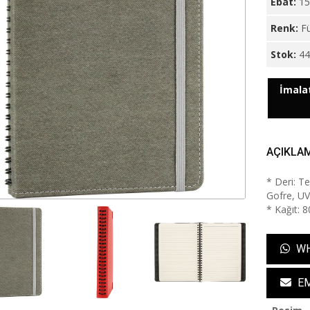
Ebat:
15
Renk:
F
Stok:
4
İmalat
AÇIKLA
* Deri: T
Gofre, UV 
* Kağıt: 
WH
EM