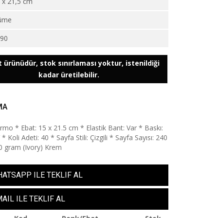
 x 21,5 cm
üme
490
 ürünüdür, stok sınırlaması yoktur, istenildiği
kadar üretilebilir.
MA
ermo * Ebat: 15 x 21.5 cm * Elastik Bant: Var * Baskı:
* Koli Adeti: 40 * Sayfa Stili: Çizgili * Sayfa Sayısı: 240
80 gram (Ivory) Krem
ATSAPP ILE TEKLIF AL
AIL ILE TEKLIF AL