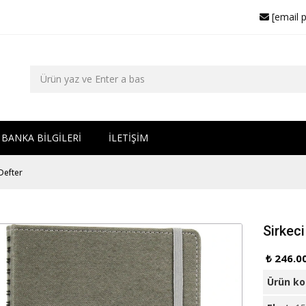
[email 
BANKA BİLGİLERİ
İLETİŞİM
 Defter
Sirkeci
₺ 246.0
Ürün k