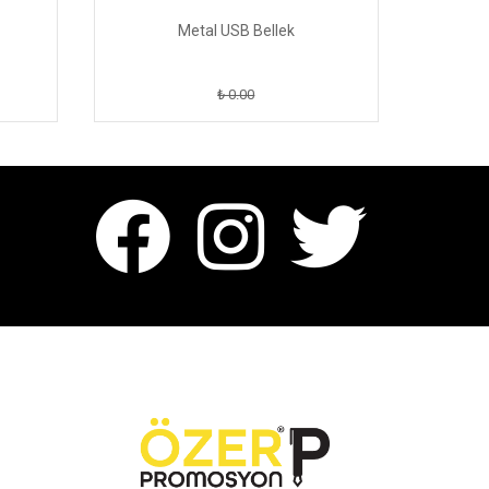
Metal USB Bellek
An
₺ 0.00