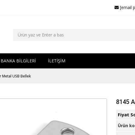
[email 
BANKA BİLGİLERİ
İLETİŞİM
 Metal USB Bellek
8145 A
Fiyat S
Ürün k