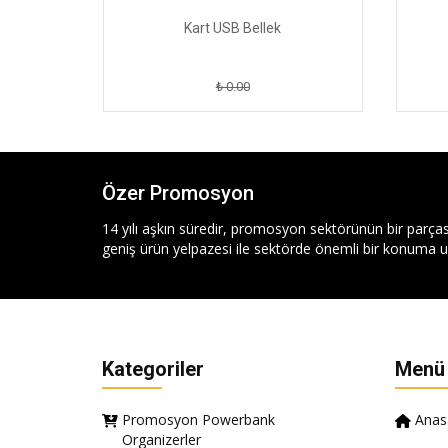
Kart USB Bellek
₺ 0.00
Özer Promosyon
14 yılı aşkın süredir, promosyon sektörünün bir parças
geniş ürün yelpazesi ile sektörde önemli bir konuma ul
Kategoriler
Menü
Promosyon Powerbank
Anas
Organizerler