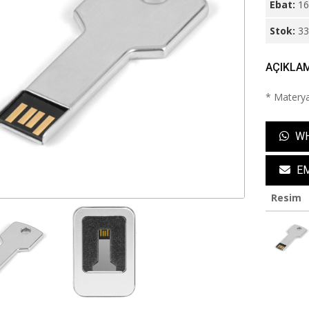
Ebat:
1
Stok:
3
AÇIKLA
* Materya
WH
EM
Resim