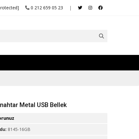
protected]
0 212 659 05 23
|
nahtar Metal USB Bellek
orunuz
odu:
8145-16GB