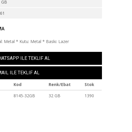
6 GB
361
MA
l: Metal * Kutu: Metal * Baskı: Lazer
ATSAPP ILE TEKLIF AL
AIL ILE TEKLIF AL
Kod
Renk/Ebat
Stok
8145-32GB
32 GB
1390