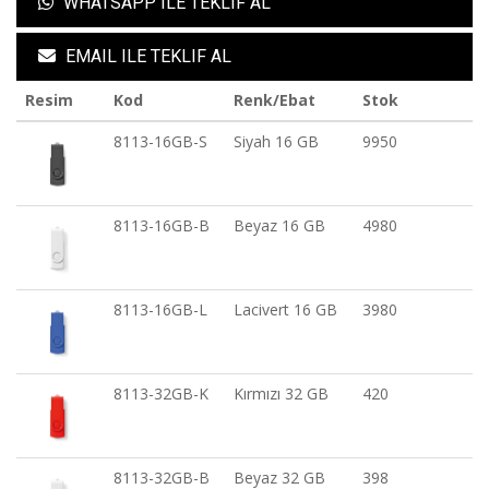
WHATSAPP ILE TEKLIF AL
EMAIL ILE TEKLIF AL
Resim
Kod
Renk/Ebat
Stok
8113-16GB-S
Siyah 16 GB
9950
8113-16GB-B
Beyaz 16 GB
4980
8113-16GB-L
Lacivert 16 GB
3980
8113-32GB-K
Kırmızı 32 GB
420
8113-32GB-B
Beyaz 32 GB
398