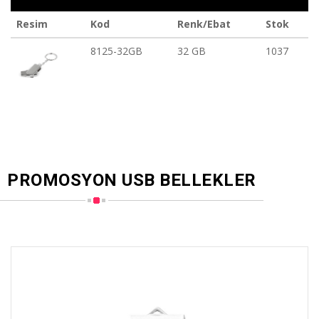
Resim
Kod
Renk/Ebat
Stok
8125-32GB
32 GB
1037
PROMOSYON USB BELLEKLER