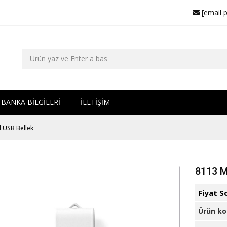
[email 
BANKA BİLGİLERİ
İLETİŞİM
 USB Bellek
8113 M
Fiyat S
Ürün k