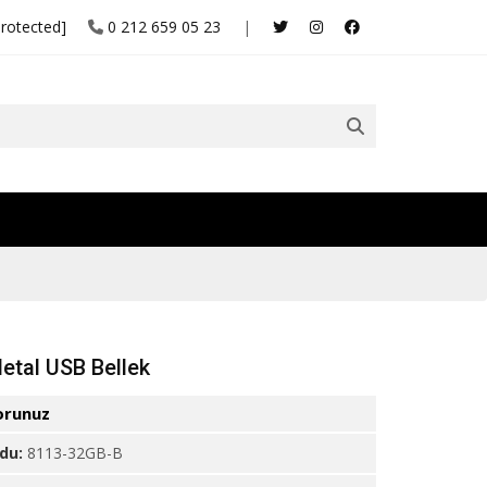
protected]
0 212 659 05 23
|
etal USB Bellek
orunuz
odu:
8113-32GB-B