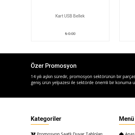
Kart USB Bellek
₺ 0.00
Özer Promosyon
14 yılı aşkın süredir, promosyon sektörünün bir parças
geniş ürün yelpazesi ile sektörde önemli bir konuma ul
Kategoriler
Menü
Promosyon Saatli Duvar Tabloları
Anas