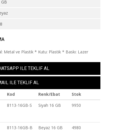
2 GB
eyaz
98
MA
: Metal ve Plastik * Kutu: Plastik * Baskı: Lazer
ATSAPP ILE TEKLIF AL
AIL ILE TEKLIF AL
Kod
Renk/Ebat
Stok
8113-16GB-S
Siyah 16 GB
9950
8113-16GB-B
Beyaz 16 GB
4980