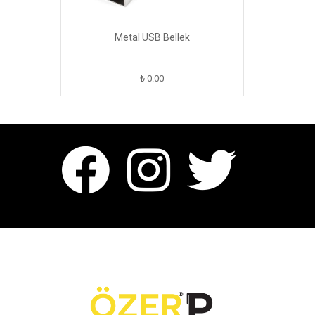
Metal USB Bellek
An
₺ 0.00