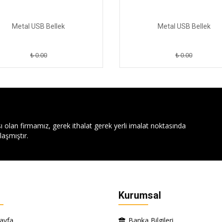
Metal USB Bellek
Metal USB Bellek
₺ 0.00
₺ 0.00
ı olan firmamız, gerek ithalat gerek yerli imalat noktasında
aşmıştır.
Kurumsal
ayfa
Banka Bilgileri