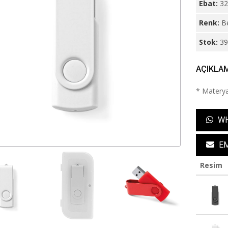
Ebat:
3
Renk:
B
Stok:
3
AÇIKLA
* Materyal
WH
EM
Resim