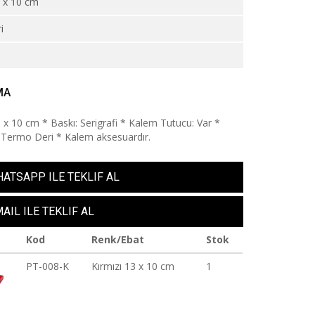
 x 10 cm
i
MA
3 x 10 cm * Baskı: Serigrafi * Kalem Tutucu: Var *
 Termo Deri * Kalem aksesuardır.
ATSAPP ILE TEKLIF AL
AIL ILE TEKLIF AL
Kod
Renk/Ebat
Stok
PT-008-K
Kırmızı 13 x 10 cm
1