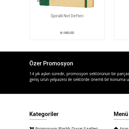
Spiralli Not Defteri
₺ 180.00
Özer Promosyon
14 yılı aşkın süredir, promosyon sektörünün bir parças
geniş ürün yelpazesi ile sektörde önemli bir konuma ul
Kategoriler
Menü
Promosyon Plastik Duvar Saatleri
Anas