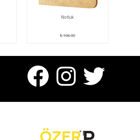
Notluk
₺ 106.00