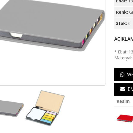
Ebat:
13
Renk:
Gr
Stok:
6
AÇIKLA
* Ebat: 1
Materyal:
WH
EM
Resim