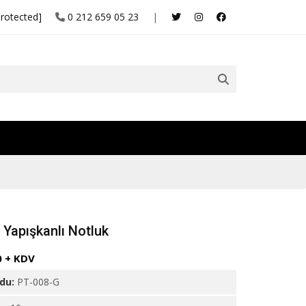
protected]
0 212 659 05 23
|
 Yapışkanlı Notluk
0 + KDV
odu:
PT-008-G