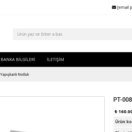
[email 
BANKA BİLGİLERİ
İLETİŞİM
Yapışkanlı Notluk
PT-008
₺ 160.0
Ürün k