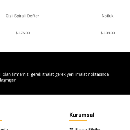
Gizli Spiralli Defter
Notluk
₺ 176.00
₺ 108.00
ı olan firmamız, gerek ithalat gerek yerli imalat noktasında
aşmıştır.
Kurumsal
ayfa
Banka Bilgileri