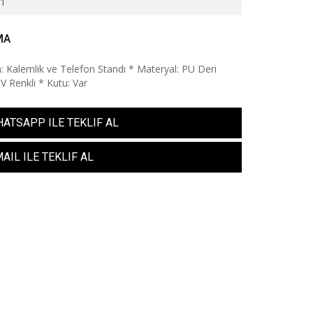
11
MA
: Kalemlik ve Telefon Standı * Materyal: PU Deri
V Renkli * Kutu: Var
ATSAPP ILE TEKLIF AL
AIL ILE TEKLIF AL