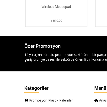
er
Wireless Mousepad
₺ 810.00
Özer Promosyon
14 yılı aşkın süredir, promosyon sektörünün bir parças
geniş ürün yelpazesi ile sektörde önemli bir konuma ul
Kategoriler
Menü
Promosyon Plastik Kalemler
Anas