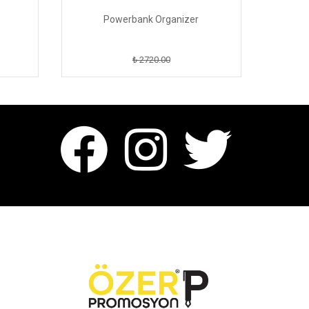
Powerbank Organizer
P
₺ 2720.00