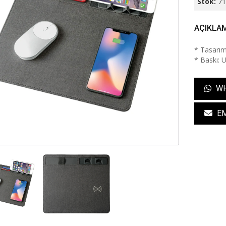
Stok:
7
AÇIKLA
* Tasarım
* Baskı: U
WH
EM