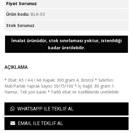
Fiyat Sorunuz
Ürün kodu:
BLK-03
Stok Sorunuz
İmalat ürünüdür, stok sınırlaması yoktur, istenildiği
kadar üretilebilir.
AÇIKLAMA
* Ebat: A5 / A4 / A6 Kapak: 300 gram A. Bristol * Selefon:
Mat/Parlak Yaprak Sayısı: 50/75/100 * İç Kağıt: 80 gram 1.
Hamur, Tek yön baskı * Farklı ebat ve özelliklerde üretilebilir.
WHATSAPP ILE TEKLIF AL
EMAIL ILE TEKLIF AL