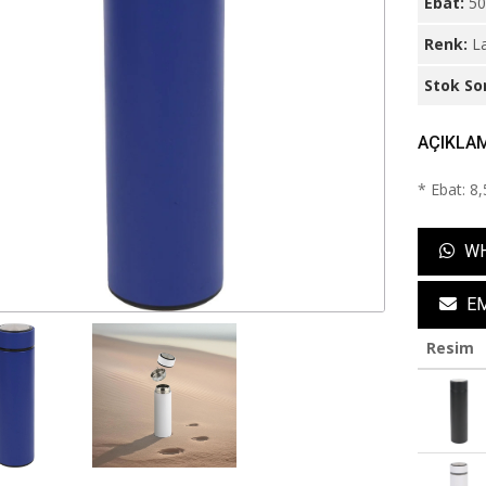
Ebat:
50
Renk:
La
Stok So
AÇIKLA
* Ebat: 8
WH
EM
Resim