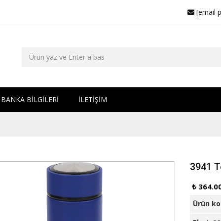
[email 
BANKA BİLGİLERİ
İLETİŞİM
3941 
₺ 364.0
Ürün k