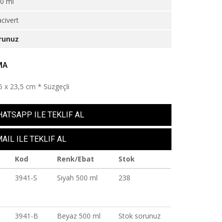
0 ml
civert
runuz
MA
,5 x 23,5 cm * Süzgeçli
ATSAPP ILE TEKLIF AL
AIL ILE TEKLIF AL
Kod
Renk/Ebat
Stok
3941-S
Siyah 500 ml
238
3941-B
Beyaz 500 ml
Stok sorunuz