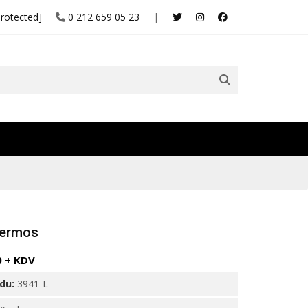
protected]
0 212 659 05 23
|
Termos
0 + KDV
odu:
3941-L